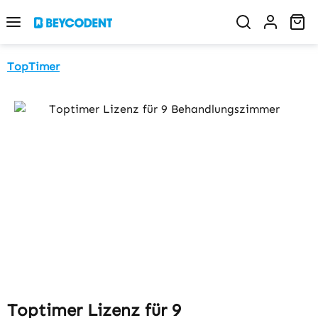
Zum Hauptinhalt springen
Wa
TopTimer
Bildergalerie überspringen
Toptimer Lizenz für 9