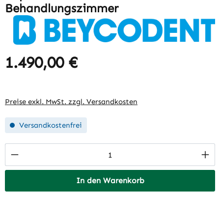
Behandlungszimmer
1.490,00 €
Regulärer Preis:
Preise exkl. MwSt. zzgl. Versandkosten
Versandkostenfrei
Produkt Anzahl: Gib den gewünschten Wert 
In den Warenkorb